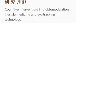
研究興趣
Cognitive intervention: Photobiomodulation,
lifestyle medicine and eye-tracking
technology.
Early Detection of cognitive deterioration:
neuropsychological assessment and
Functional near-infrared spectroscopy (fNIRS).
Cognitive impairment associated with brain
disorders:
Alzheimer’s disease, temporal lobe
damage, frontal lobe damage, and autistic
spectrum disorders
認知干預： 光生物調節，生活方式醫學和
眼動追蹤技術
認知退化的早期檢測： 神經心理學評估和
功能性近紅外光譜（fNIRS）
與腦部疾病相關的認知障礙： 阿爾茨海默
病、 顳葉損傷、 額葉損傷 和自閉症譜系
障礙
Learn More