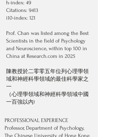
h-index: 49
Citations: 9413
i10-index: 121
Prof. Chan was listed among the Best
Scientists in the field of Psychology
and Neuroscience, within top 100 in
China at Research.com in 2025
陳教授於二零零五年位列心理學領
域和神經科學領域的最佳科學家之
一
（心理學領域和神經科學領域中國
一百強以內)
PROFESSIONAL EXPERIENCE
Professor, Department of Psychology,
The Chinese University of Hong Kong,