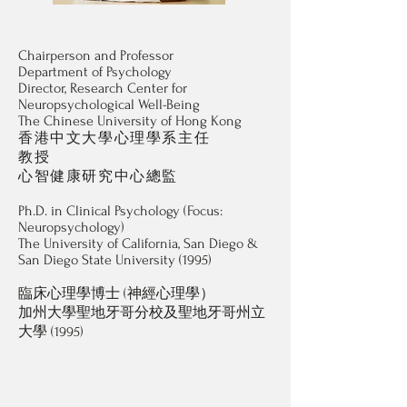
Chairperson and Professor
Department of Psychology
Director, Research Center for
Neuropsychological Well-Being
The Chinese University of Hong Kong
香港中文大學心理學系主任
教授
心智健康研究中心總監
Ph.D. in Clinical Psychology (Focus:
Neuropsychology)
The University of California, San Diego &
San Diego State University (1995)
臨床心理學博士 (神經心理學）
加州大學聖地牙哥分校及聖地牙哥州立
大學 (1995)